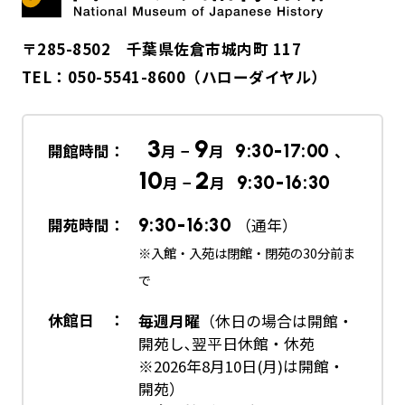
〒285-8502 千葉県佐倉市城内町 117
TEL：
050-5541-8600
（ハローダイヤル）
3
9
開館時間：
月 −
月
9:30-17:00
、
10
2
月 −
月
9:30-16:30
開苑時間：
9:30-16:30
（通年）
※入館・入苑は閉館・閉苑の30分前ま
で
休館日 ：
毎週月曜
（休日の場合は開館・
開苑し､翌平日休館・休苑
※2026年8月10日(月)は開館・
開苑）