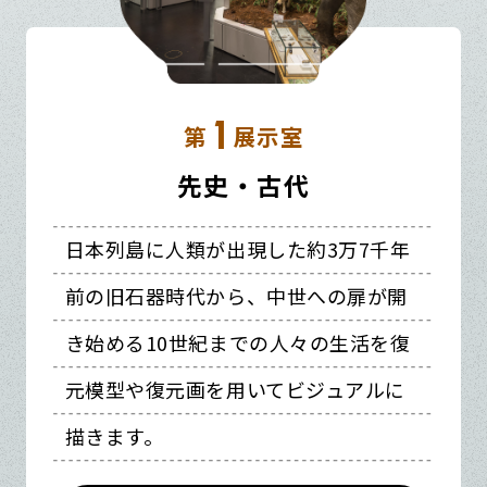
1
第
展示室
先史・古代
日本列島に人類が出現した約3万7千年
前の旧石器時代から、中世への扉が開
き始める10世紀までの人々の生活を復
元模型や復元画を用いてビジュアルに
描きます。