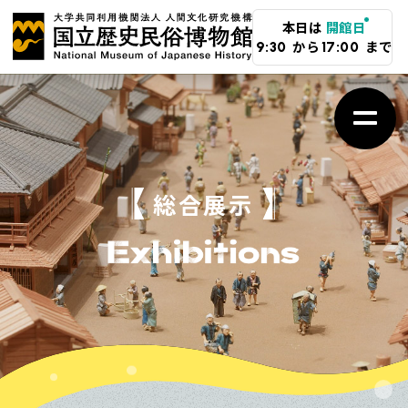
メ
本日は
開館日
イ
から
まで
9:30
17:00
ン
コ
ン
テ
ン
総合展示
ツ
に
ス
キ
ッ
プ