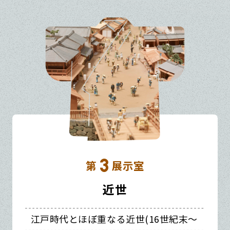
3
第
展示室
近世
江戸時代とほぼ重なる近世(16世紀末～