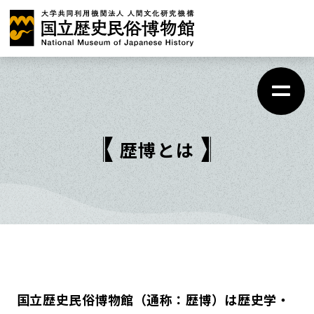
メ
イ
ン
コ
ン
テ
歴博とは
ン
ツ
に
ス
キ
ッ
プ
国立歴史民俗博物館（通称：歴博）は歴史学・