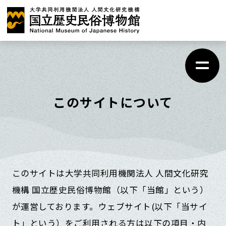
メ
イ
ン
コ
ン
テ
このサイトについて
ン
ツ
に
ス
このサイトは大学共同利用機関法人 人間文化研究
キ
機構 国立歴史民俗博物館（以下「当館」という）
ッ
が運営しております。ウェブサイト(以下「当サイ
プ
ト」という）をご利用される方は以下の項目・内