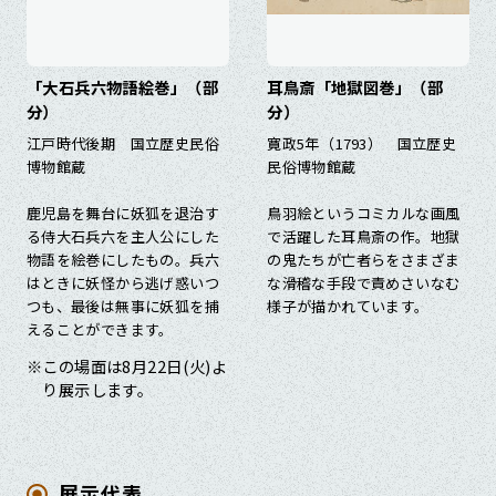
「大石兵六物語絵巻」（部
耳鳥斎「地獄図巻」（部
分）
分）
江戸時代後期 国立歴史民俗
寛政5年（1793） 国立歴史
博物館蔵
民俗博物館蔵
鹿児島を舞台に妖狐を退治す
鳥羽絵というコミカルな画風
る侍大石兵六を主人公にした
で活躍した耳鳥斎の作。地獄
物語を絵巻にしたもの。兵六
の鬼たちが亡者らをさまざま
はときに妖怪から逃げ惑いつ
な滑稽な手段で責めさいなむ
つも、最後は無事に妖狐を捕
様子が描かれています。
えることができます。
※この場面は8月22日(火)よ
り展示します。
展示代表