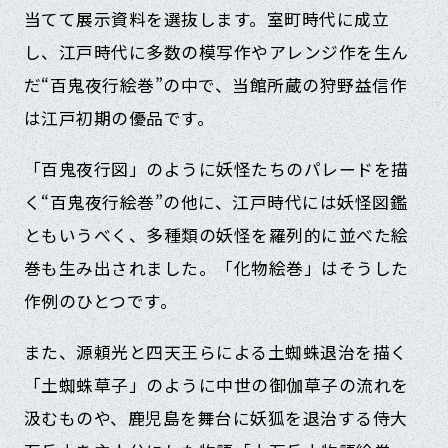
当てて展示資料を選抜します。室町時代に成立
し、江戸時代に多数の模写作やアレンジ作を生ん
だ“百鬼夜行絵巻”の中で、当館所蔵の狩野益信作
は江戸初期の優品です。
「百鬼夜行図」のように妖怪たちのパレードを描
く“百鬼夜行絵巻”の他に、江戸時代には妖怪図鑑
ともいうべく、多種類の妖怪を羅列的に並べた絵
巻も生み出されました。「化物絵巻」はそうした
作例のひとつです。
また、源頼光と四天王らによる土蜘蛛退治を描く
「土蜘蛛草子」のように中世の御伽草子の流れを
汲むものや、鹿児島を舞台に妖狐を退治する侍大