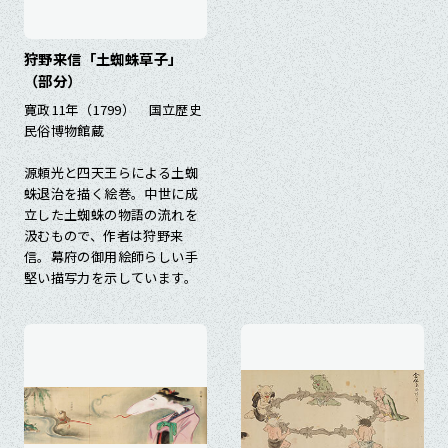
狩野来信「土蜘蛛草子」
（部分）
寛政11年（1799） 国立歴史
民俗博物館蔵
源頼光と四天王らによる土蜘
蛛退治を描く絵巻。中世に成
立した土蜘蛛の物語の流れを
汲むもので、作者は狩野来
信。幕府の御用絵師らしい手
堅い描写力を示しています。