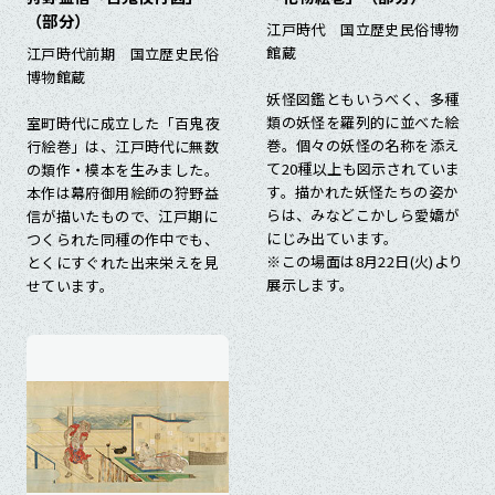
（部分）
江戸時代 国立歴史民俗博物
館蔵
江戸時代前期 国立歴史民俗
博物館蔵
妖怪図鑑ともいうべく、多種
類の妖怪を羅列的に並べた絵
室町時代に成立した「百鬼夜
巻。個々の妖怪の名称を添え
行絵巻」は、江戸時代に無数
て20種以上も図示されていま
の類作・模本を生みました。
す。描かれた妖怪たちの姿か
本作は幕府御用絵師の狩野益
らは、みなどこかしら愛嬌が
信が描いたもので、江戸期に
にじみ出ています。
つくられた同種の作中でも、
※この場面は8月22日(火)より
とくにすぐれた出来栄えを見
展示します。
せています。