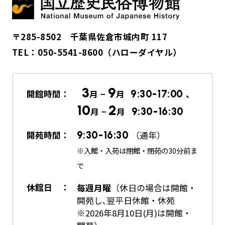
〒285-8502 千葉県佐倉市城内町 117
TEL：
050-5541-8600
（ハローダイヤル）
3
9
開館時間：
月 −
月
9:30-17:00
、
10
2
月 −
月
9:30-16:30
開苑時間：
9:30-16:30
（通年）
※入館・入苑は閉館・閉苑の30分前ま
で
休館日 ：
毎週月曜
（休日の場合は開館・
開苑し､翌平日休館・休苑
※2026年8月10日(月)は開館・