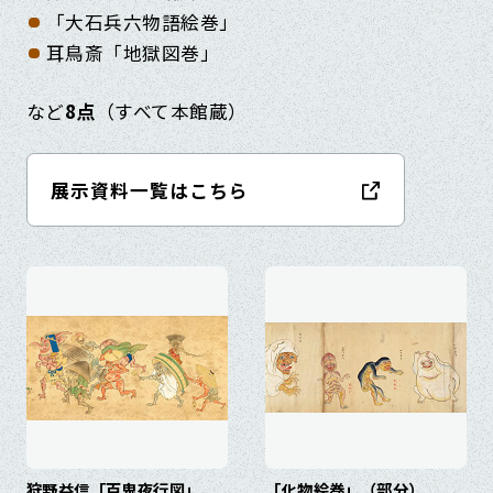
「大石兵六物語絵巻」
耳鳥斎「地獄図巻」
など
8点
（すべて本館蔵）
展示資料一覧はこちら
狩野益信「百鬼夜行図」
「化物絵巻」（部分）