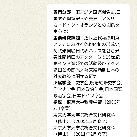
専門分野
：東アジア国際関係史,日
本対外関係史・外交史（アメリ
カ・ドイツ・オランダとの関係を
中心に）
主要研究課題
：近世近代転換期東
アジアにおける条約体制の形成史,
初代米国駐日代表ハリスを含む米
英独蘭諸国のアクターらの19世紀
東インド海域での活動及びアジア
諸国との関係／幕末維新期日本の
外交政策に関する研究
所属学会
：史学会,明治維新史学会,
洋学史学会,日本政治学会,日本国際
政治学会,日本ドイツ学会
学歴
：東京大学教養学部（2003年
3月卒業）
東京大学大学院総合文化研究科
（修士）（2005年3月修了）
東京大学大学院総合文化研究科
（博士）（2011年2月修了）