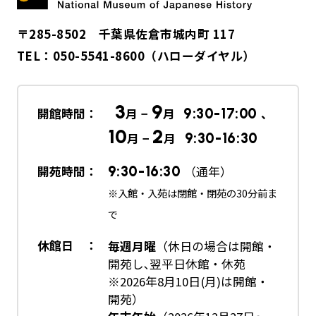
〒285-8502 千葉県佐倉市城内町 117
TEL：
050-5541-8600
（ハローダイヤル）
3
9
開館時間：
月 −
月
9:30-17:00
、
10
2
月 −
月
9:30-16:30
開苑時間：
9:30-16:30
（通年）
※入館・入苑は閉館・閉苑の30分前ま
で
休館日 ：
毎週月曜
（休日の場合は開館・
開苑し､翌平日休館・休苑
※2026年8月10日(月)は開館・
開苑）