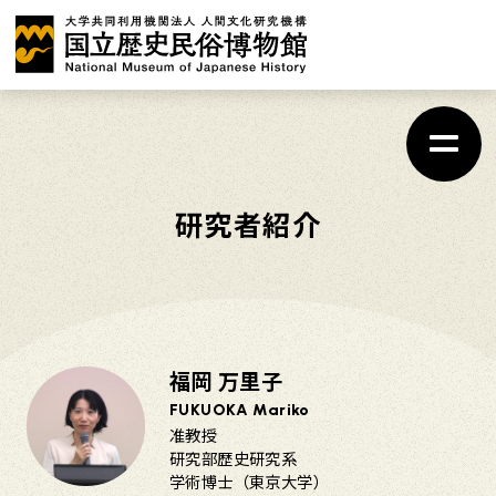
メ
イ
ン
コ
ン
テ
研究者紹介
ン
ツ
に
ス
福岡 万里子
キ
FUKUOKA Mariko
ッ
准教授
プ
研究部歴史研究系
学術博士（東京大学）