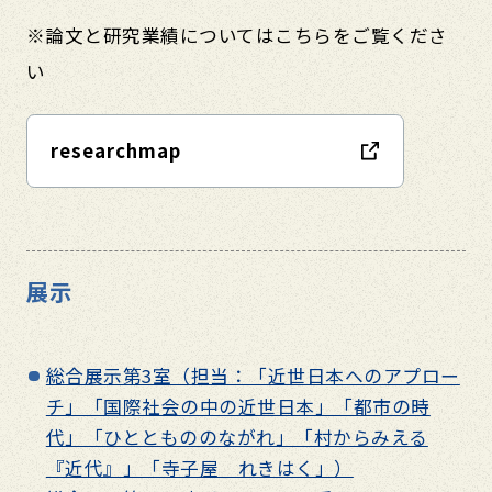
※論文と研究業績についてはこちらをご覧くださ
い
researchmap
展示
総合展示第3室（担当：「近世日本へのアプロー
チ」「国際社会の中の近世日本」「都市の時
代」「ひとともののながれ」「村からみえる
『近代』」「寺子屋 れきはく」）