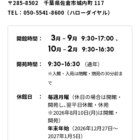
〒285-8502 千葉県佐倉市城内町 117
TEL：
050-5541-8600
（ハローダイヤル）
3
9
開館時間：
月 −
月
9:30-17:00
、
10
2
月 −
月
9:30-16:30
開苑時間：
9:30-16:30
（通年）
※入館・入苑は閉館・閉苑の30分前ま
で
休館日 ：
毎週月曜
（休日の場合は開館・
開苑し､翌平日休館・休苑
※2026年8月10日(月)は開館・
開苑）
年末年始
（2026年12月27日～
2027年1月5日）