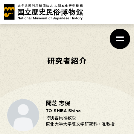
メ
イ
ン
コ
ン
テ
研究者紹介
ン
ツ
に
ス
問芝 志保
キ
TOISHIBA Shiho
ッ
特別客員准教授
プ
東北大学大学院文学研究科・准教授