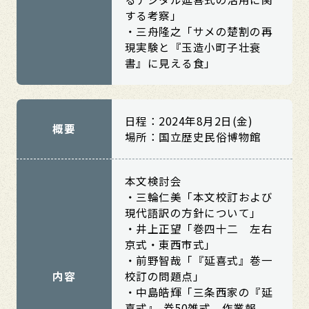
する考察」
・三舟隆之「サメの楚割の再
現実験と『玉造小町子壮衰
書』に見える食」
日程：2024年8月2日(金)
概要
場所：国立歴史民俗博物館
本文検討会
・三輪仁美「本文校訂および
現代語訳の方針について」
・井上正望「巻四十二 左右
京式・東西市式」
・前野智哉「『延喜式』巻一
内容
校訂の問題点」
・中島皓輝「三条西家の『延
喜式』-巻50雑式 作業報