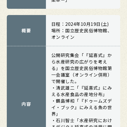
日程：2024年10月19日(土)
概要
場所：国立歴史民俗博物館、
オンライン
公開研究集会「『延喜式』か
ら水産研究の広がりを考え
る」を国立歴史民俗博物館第
一会議室（オンライン併用）
で開催した。
・清武雄二「『延喜式』にみ
える水産食品の産地分布」
・鶴島博和「『ドゥームズデ
内容
イ・ブック』にみえる魚の世
界」
・石川智士「水産研究におけ
るデジタル延喜式の活用に関