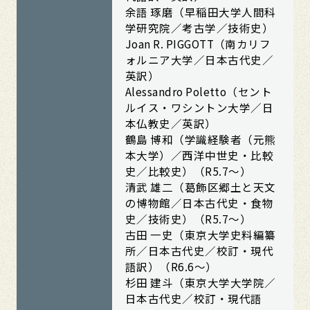
余語 琢磨（早稲田大学人間科
学研究院／考古学／技術史）
Joan R. PIGGOTT（南カリフ
ォルニア大学／日本古代史／
英訳）
Alessandro Poletto（セント
ルイス・ワシントン大学／日
本仏教史／英訳）
鶴島 博和（学識経験者（元熊
本大学）／西洋中世史・比較
史／比較史）（R5.7～）
清武 雄二（葛飾区郷土と天文
の博物館／日本古代史・食物
史／技術史）（R5.7～）
古田 一史（東京大学史料編纂
所／日本古代史／校訂・現代
語訳）（R6.6～）
杉田 建斗（東京大学大学院／
日本古代史／校訂・現代語