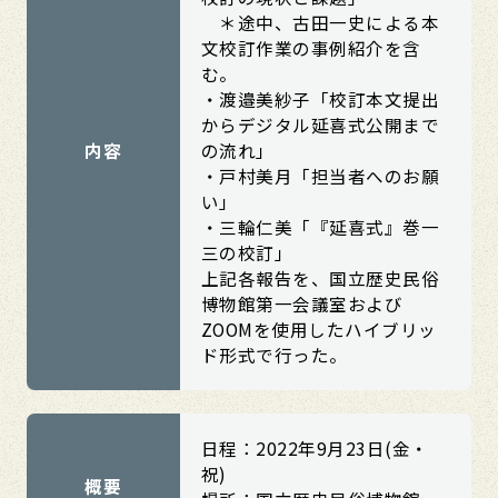
＊途中、古田一史による本
文校訂作業の事例紹介を含
む。
・渡邉美紗子「校訂本文提出
からデジタル延喜式公開まで
内容
の流れ」
・戸村美月「担当者へのお願
い」
・三輪仁美「『延喜式』巻一
三の校訂」
上記各報告を、国立歴史民俗
博物館第一会議室および
ZOOMを使用したハイブリッ
ド形式で行った。
日程：2022年9月23日(金・
祝)
概要