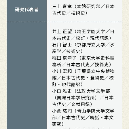
三上 喜孝（本館研究部／日本
研究代表者
古代史／技術史）
井上 正望（埼玉学園大学／日
本古代史／校訂・現代語訳）
石川 智士（京都府立大学／水
産学／技術史）
稲田 奈津子（東京大学史料編
纂所／日本古代史／技術史）
小川 宏和（千葉県立中央博物
館／日本古代史・食物史／校
訂・現代語訳）
小口 雅史（法政大学文学部
（国際日本学研究所）／日本
古代史／文献目録）
小倉 慈司（青山学院大学文学
部／日本古代史／統括・本文
研究）