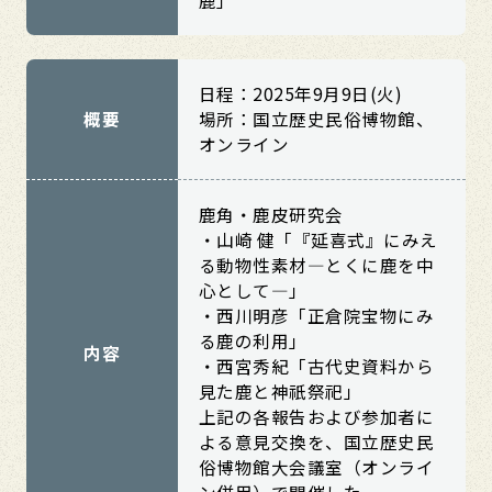
鹿」
日程：2025年9月9日(火)
概要
場所：国立歴史民俗博物館、
オンライン
鹿角・鹿皮研究会
・山崎 健「『延喜式』にみえ
る動物性素材―とくに鹿を中
心として―」
・西川明彦「正倉院宝物にみ
る鹿の利用」
内容
・西宮秀紀「古代史資料から
見た鹿と神祇祭祀」
上記の各報告および参加者に
よる意見交換を、国立歴史民
俗博物館大会議室（オンライ
ン併用）で開催した。