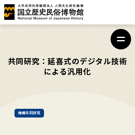
メ
イ
ン
コ
ン
テ
共同研究：延喜式のデジタル技術
ン
による汎用化
ツ
に
ス
キ
機構共同研究
ッ
プ