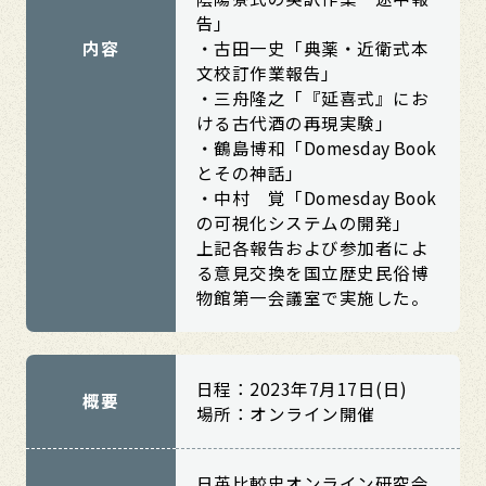
告」
内容
・古田一史「典薬・近衛式本
文校訂作業報告」
・三舟隆之「『延喜式』にお
ける古代酒の再現実験」
・鶴島博和「Domesday Book
とその神話」
・中村 覚「Domesday Book
の可視化システムの開発」
上記各報告および参加者によ
る意見交換を国立歴史民俗博
物館第一会議室で実施した。
日程：2023年7月17日(日)
概要
場所：オンライン開催
日英比較史オンライン研究会