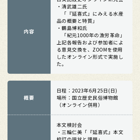
・清武雄二氏
「『延喜式』にみえる水産
品の概要と特質」
・鶴島博和氏
内容
「紀元1000年の漁労革命」
上記各報告および参加者によ
る意見交換を、ZOOMを使用
したオンライン形式で実施し
た。
日程：2023年6月25日(日)
概要
場所：国立歴史民俗博物館
（オンライン併用）
本文検討会
・三輪仁美「『延喜式』本文
校訂の現状と課題」