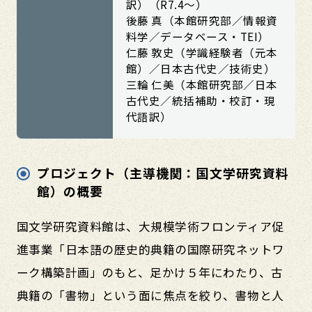
訳）（R7.4～）
後藤 真（本館研究部／情報資
料学／データベース・TEI）
仁藤 敦史（学識経験者（元本
館）／日本古代史／技術史）
三輪 仁美（本館研究部／日本
古代史／統括補助・校訂・現
代語訳）
プロジェクト（主導機関：国文学研究資料
館）の概要
国文学研究資料館は、大規模学術フロンティア促
進事業「日本語の歴史的典籍の国際研究ネットワ
ーク構築計画」のもと、足かけ５年にわたり、古
典籍の「書物」という面に焦点を絞り、書物と人