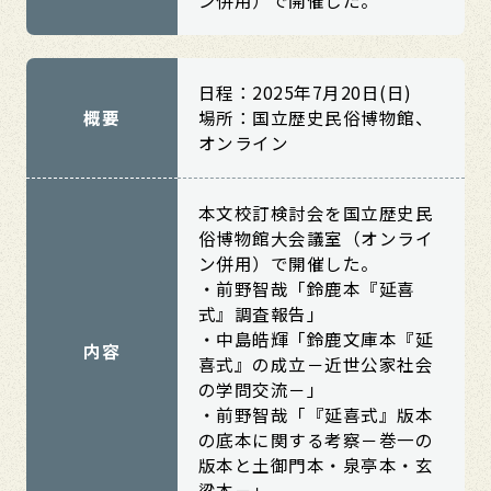
日程：2025年7月20日(日)
概要
場所：国立歴史民俗博物館、
オンライン
本文校訂検討会を国立歴史民
俗博物館大会議室（オンライ
ン併用）で開催した。
・前野智哉「鈴鹿本『延喜
式』調査報告」
・中島皓輝「鈴鹿文庫本『延
内容
喜式』の成立－近世公家社会
の学問交流－」
・前野智哉「『延喜式』版本
の底本に関する考察－巻一の
版本と土御門本・泉亭本・玄
梁本－」