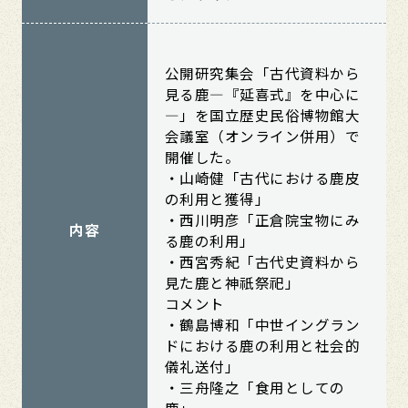
公開研究集会「古代資料から
見る鹿―『延喜式』を中心に
―」を国立歴史民俗博物館大
会議室（オンライン併用）で
開催した。
・山崎健「古代における鹿皮
の利用と獲得」
・西川明彦「正倉院宝物にみ
内容
る鹿の利用」
・西宮秀紀「古代史資料から
見た鹿と神祇祭祀」
コメント
・鶴島博和「中世イングラン
ドにおける鹿の利用と社会的
儀礼送付」
・三舟隆之「食用としての