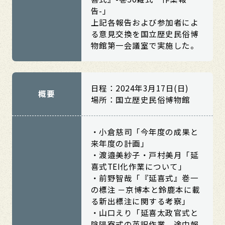
告-」
上記各報告および参加者によ
る意見交換を国立歴史民俗博
物館第一会議室で実施した。
日程：2024年3月17日(日)
概要
場所：国立歴史民俗博物館
・小倉慈司「今年度の成果と
来年度の計画」
・渡邉美紗子・戸村美月「延
喜式TEI化作業について」
・前野智哉「『延喜式』巻一
の標注 －京博本と鈴鹿本に載
る新出標注に関する考察」
・山口えり「延喜太政官式と
陰陽寮式の英訳作業 途中報