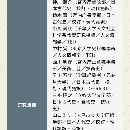
神戸 航介（宮内庁書陵部／日
本古代史／校訂・現代語訳）
鈴木 蒼（宮内庁書陵部／日本
古代史／校訂・現代語訳）
小風 尚樹（千葉大学人文社会
科学系教育研究機構／人文情
報学／TEI）
中村 覚（東京大学史料編纂所
／人文情報学／TEI）
西川 明彦（宮内庁正倉院事務
所／美術工芸／技術史）
早川 万年（学識経験者（元岐
阜大学）／日本古代史／校
訂・現代語訳）（～R6.3）
三舟 隆之（立教大学文学部／
日本古代史・食物史／技術
研究組織
史）
山口えり（広島市立大学国際
学部／日本古代史／校訂・現
代語訳・英訳）