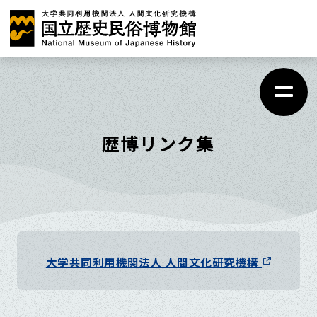
メ
イ
ン
コ
ン
テ
歴博リンク集
ン
ツ
に
ス
キ
大学共同利用機関法人 人間文化研究機構
ッ
プ