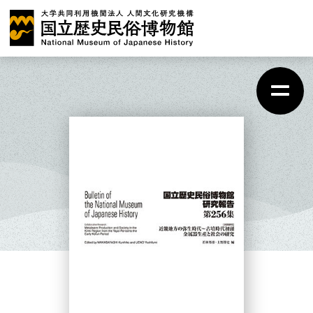
メ
イ
ン
コ
ン
テ
ン
ツ
に
ス
キ
ッ
プ