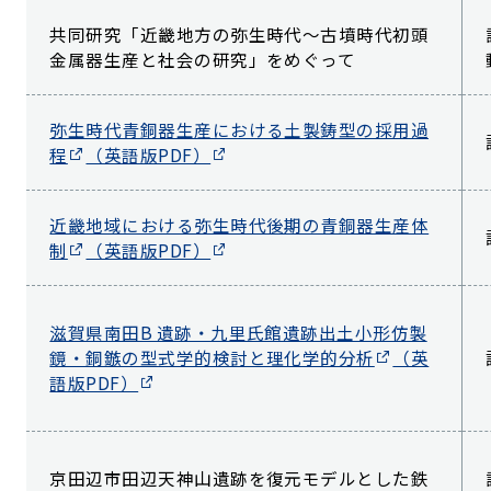
共同研究「近畿地方の弥生時代～古墳時代初頭
金属器生産と社会の研究」をめぐって
弥生時代青銅器生産における土製鋳型の採用過
程
（英語版PDF）
近畿地域における弥生時代後期の青銅器生産体
制
（英語版PDF）
滋賀県南田B 遺跡・九里氏館遺跡出土小形仿製
鏡・銅鏃の型式学的検討と理化学的分析
（英
語版PDF）
京田辺市田辺天神山遺跡を復元モデルとした鉄