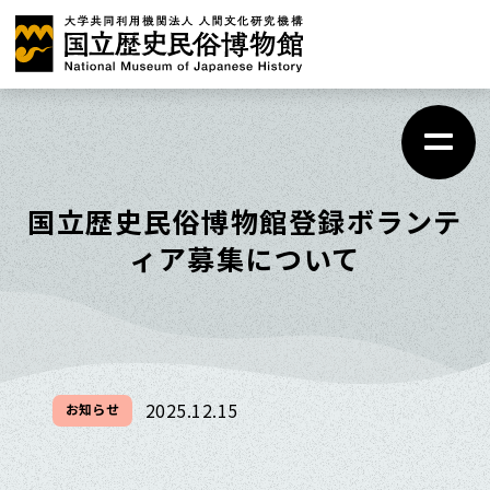
メ
イ
ン
コ
ン
テ
国立歴史民俗博物館登録ボランテ
ン
ィア募集について
ツ
に
ス
キ
2025.12.15
お知らせ
ッ
プ