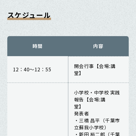
スケジュール
時間
内容
開会行事【会場:講
12：40～12：55
堂】
小学校・中学校 実践
報告【会場:講
堂】
発表者
・三橋 昌平（千葉市
立蘇我小学校）
・新田 裕二郎（千葉