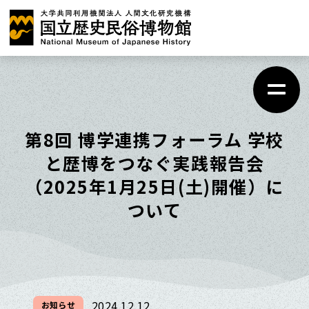
メ
イ
ン
コ
ン
テ
第8回 博学連携フォーラム 学校
ン
と歴博をつなぐ実践報告会
ツ
（2025年1月25日(土)開催）に
に
ついて
ス
キ
ッ
プ
2024.12.12
お知らせ