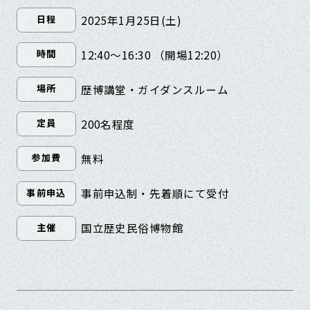
2025年1月25日(土)
日程
12:40～16:30 （開場12:20）
時間
歴博講堂・ガイダンスルーム
場所
200名程度
定員
無料
参加費
事前申込制・先着順にて受付
事前申込
国立歴史民俗博物館
主催