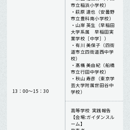
市立稲浜小学校）
・萩原 達也（安曇野
市立豊科南小学校）
・山岸 英生（早稲田
大学系属 早稲田実
業学校［中学］）
・有川 美保子（四街
道市立四街道西中学
校）
・髙𣘺 美由紀（船橋
市立行田中学校）
・秋山 寿彦（東京学
芸大学附属世田谷中
13：00～15：30
学校）
高等学校 実践報告
【会場:ガイダンスル
ーム】