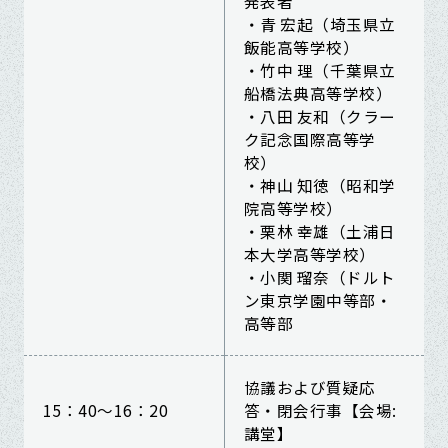
発表者
・青 宏起（埼玉県立
飯能高等学校）
・竹中 理（千葉県立
船橋法典高等学校）
・八田 友和（クラー
ク記念国際高等学
校）
・神山 知徳（昭和学
院高等学校）
・栗林 幸雄（土浦日
本大学高等学校）
・小関 瑠奈（ドルト
ン東京学園中等部・
高等部
協議および質疑応
15：40～16：20
答・閉会行事【会場:
講堂】