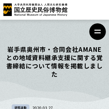
メ
イ
ン
コ
ン
テ
岩手県奥州市・合同会社AMANE
ン
との地域資料継承支援に関する覚
ツ
書締結について情報を掲載しまし
に
た
ス
キ
ッ
プ
2020.03.27
研究活動