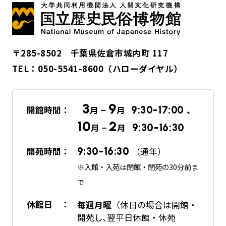
〒285-8502 千葉県佐倉市城内町 117
TEL：
050-5541-8600
（ハローダイヤル）
3
9
開館時間：
月 −
月
9:30-17:00
、
10
2
月 −
月
9:30-16:30
開苑時間：
9:30-16:30
（通年）
※入館・入苑は閉館・閉苑の30分前ま
で
休館日 ：
毎週月曜
（休日の場合は開館・
開苑し､翌平日休館・休苑