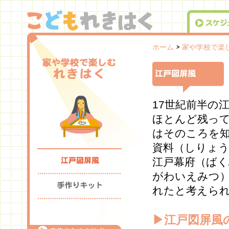
こどもれきはく（国立歴史民俗博物館）
ホーム
家や学校で楽
スケジュール
江戸図屏風
17世紀前半の
ほとんど残っ
はそのころを
資料（しりょ
家や学校で楽しむれきはく
江戸図屏風
江戸幕府（ばく
がわいえみつ
れたと考えら
▶江戸図屏風