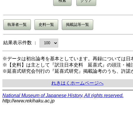
結果表示件数 ：
※データは初出論考を基本としています。再録については日
※【史料】は主として『訳注日本史料 延喜式』の頭注・補
※延喜式研究会刊行の『延喜式研究』掲載論考のうち、許諾
れきはくホームページへ
National Museum of Japanese History, All rights reserved.
http://www.rekihaku.ac.jp