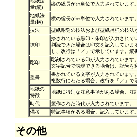
地紙法
縦の総長が㎝単位で入力されています
量(縦)
地紙法
横の総長が㎝単位で入力されています
量(横)
技法
型紙彫刻の技法および型紙補強の技法
捺されている黒印・朱印が入力されて
捺印
判読できた場合は印文を記入していま
し、改行は「／」で示しています。縦
彫刻されている印が入力されています
彫印
文字記号で表現できる場合は、記号を
書かれている文字が入力されています
墨書
複数行にわたる場合、改行を「／」で
地紙の
地紙に特別な注意事項がある場合、注
特徴
時代
製作された時代が入力されています。
備考
特記事項がある場合、記入しています
その他