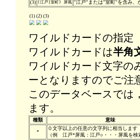
(3)
"江戸"または"室町"を含み、
(江戸|室町) 屏風
(1)
(2)
(3)
ワイルドカードの指定
ワイルドカードは
半角
ワイルドカード文字の
ーとなりますのでご注
このデータベースでは
ます。
種類
意味
０文字以上の任意の文字列に相当します
*
（例 江戸*屏風：江戸○・・・屏風を検