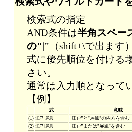
検索式やワイルドカード
検索式の指定
AND条件は
半角スペー
の"|"
（shift+\で出
式に優先順位を付ける
さい。
通常は入力順となって
【例】
式
意味
(1)
"江戸"と"屏風"の両方を含む
江戸 屏風
(2)
"江戸"または"屏風"を含む
江戸|屏風