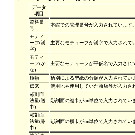
データ
項目
資料番
本館での管理番号が入力されています
号
モティ
ーフ(漢
主要なモティーフが漢字で入力されて
字)
モティ
ーフ(か
主要なモティーフが平仮名で入力され
な)
種類
柄別による型紙の分類が入力されてい
伝来
使用地や使用していた商店等が入力さ
彫刻面
法量(送
彫刻面の縦巾が㎝単位で入力されてい
巾)
彫刻面
法量(彫
彫刻面の横巾が㎝単位で入力されてい
巾)